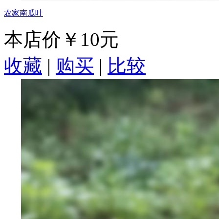
农家南瓜叶
本店价
￥10元
收藏
|
购买
|
比较