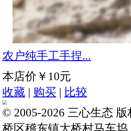
农户纯手工手捏...
本店价
￥10元
收藏
|
购买
|
比较
© 2005-2026 三心
桥区稽东镇大桥村马车坞