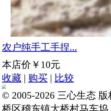
农户纯手工手捏...
本店价
￥10元
收藏
|
购买
|
比较
© 2005-2026 三心
桥区稽东镇大桥村马车坞