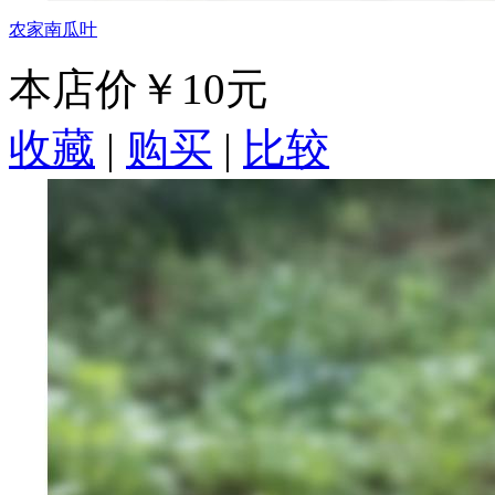
农家南瓜叶
本店价
￥10元
收藏
|
购买
|
比较