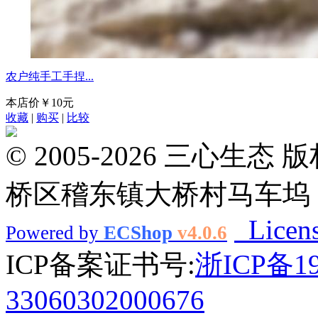
农户纯手工手捏...
本店价
￥10元
收藏
|
购买
|
比较
© 2005-2026 三心
桥区稽东镇大桥村马车坞
Licen
Powered by
ECShop
v4.0.6
ICP备案证书号:
浙ICP备1
33060302000676