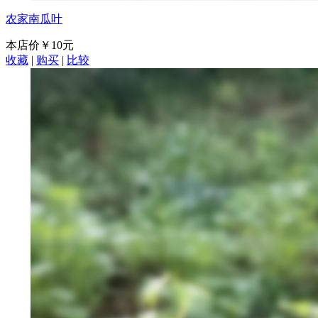
农家南瓜叶
本店价
￥10元
收藏
|
购买
|
比较