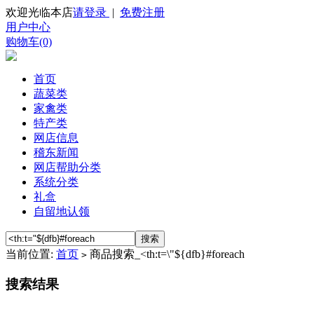
欢迎光临本店
请登录
|
免费注册
用户中心
购物车(0)
首页
蔬菜类
家禽类
特产类
网店信息
稽东新闻
网店帮助分类
系统分类
礼盒
自留地认领
当前位置:
首页
商品搜索_<th:t=\"${dfb}#foreach
>
搜索结果